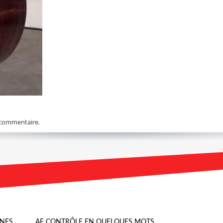
 commentaire.
INES…
AF CONTRÔLE EN QUELQUES MOTS …