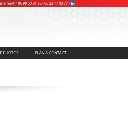
nement ? 06 99 50 01 93 - 06 22 17 03 77 -
IE PHOTOS
PLAN & CONTACT