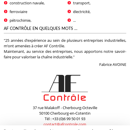
construction navale,
transport,
ferroviaire
électricité,
pétrochimie,
...
AF CONTRÔLE EN QUELQUES MOTS …
"25 années d’expérience au sein de plusieurs entreprises industrielles,
m’ont amenées à créer AF Contrôle.
Maintenant, au service des entreprises, nous apportons notre savoir-
faire pour valoriser la chaîne industrielle."
Fabrice AVOINE
37 rue Malakoff - Cherbourg-Octeville
50100 Cherbourg-en-Cotentin
Tél : +33 (0)6 99 50 01 93
contact@afcontrole.com