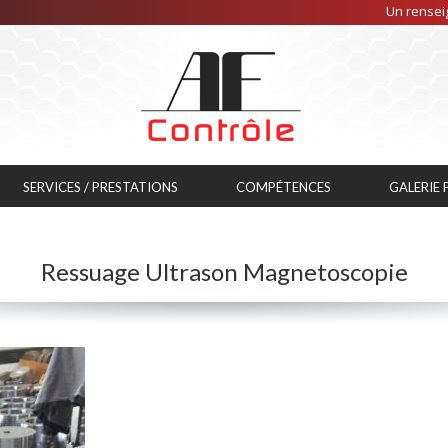
Un renseig
SERVICES / PRESTATIONS
COMPÉTENCES
GALERIE
Ressuage Ultrason Magnetoscopie