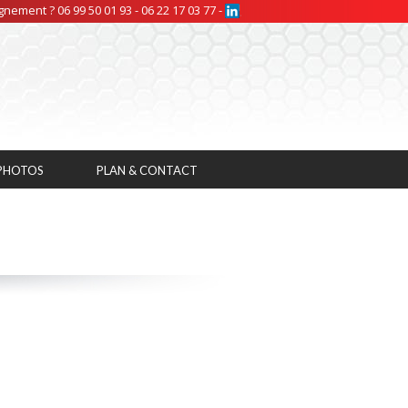
nement ? 06 99 50 01 93 - 06 22 17 03 77 -
 PHOTOS
PLAN & CONTACT