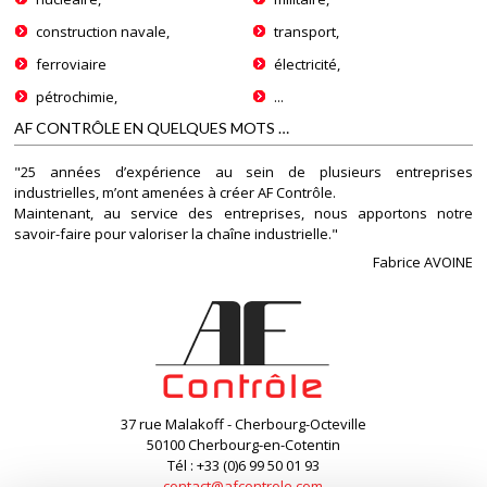
construction navale,
transport,
ferroviaire
électricité,
pétrochimie,
...
AF CONTRÔLE EN QUELQUES MOTS …
"25 années d’expérience au sein de plusieurs entreprises
industrielles, m’ont amenées à créer AF Contrôle.
Maintenant, au service des entreprises, nous apportons notre
savoir-faire pour valoriser la chaîne industrielle."
Fabrice AVOINE
37 rue Malakoff - Cherbourg-Octeville
50100 Cherbourg-en-Cotentin
Tél : +33 (0)6 99 50 01 93
contact@afcontrole.com