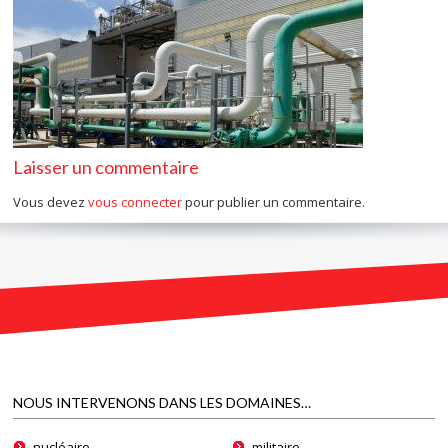
Laisser un commentaire
Vous devez
vous connecter
pour publier un commentaire.
NOUS INTERVENONS DANS LES DOMAINES…
nucléaire,
militaire,