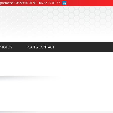
nement ? 06 99 50 01 93 - 06 22 17 03 77 -
 PHOTOS
PLAN & CONTACT