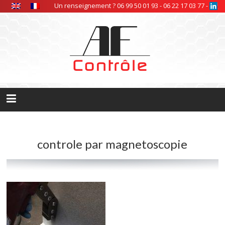
Panneau de gestion des cookies
Un renseignement ? 06 99 50 01 93 - 06 22 17 03 77 -
controle par magnetoscopie